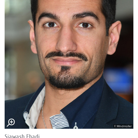
F. Windmüller
Siawash Ebadi