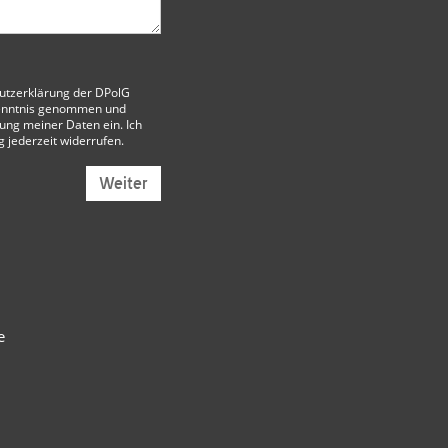
utzerklärung der DPolG
enntnis genommen und
itung meiner Daten ein. Ich
g jederzeit widerrufen.
Weiter
e