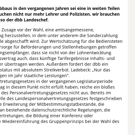
bbaus in den vergangenen Jahren sei eine in weiten Teilen
uchen nicht nur mehr Lehrer und Polizisten, wir brauchen
 so der dbb Landeschef.
e Zusage vor der Wahl, eine amtsangemessene,
g herzustellen, in dem unter anderem die Sonderzahlung
 abgeschafft wird. Zur Wertschätzung für die Bediensteten
rsorge für Beförderungen und Stellenhebungen getroffen
ungsempfänger, dass sie nicht von der Lohnentwicklung
vertrag auch, dass künftige Tarifergebnisse inhalts- und
er übertragen werden. Außerdem fordert der dbb ein
tatus mit absolutem Streikverbot. Ladebeck: „Nur das
gen im Jahr staatliche Leistungen“.
retungsgesetzes in der vergangenen Legislaturperiode
g in diesem Punkt nicht erfüllt haben, reiche ein bloßes
 des Personalvertretungsgesetzes nicht aus. Bereits im
velle des Landespersonalvertretungsgesetzes festgeschrieben
e Erweiterung der Mitbestimmungstatbestände, die
 an bestehende datenschutzrechtliche Regelungen, die
rtretungen, die Bildung einer Konferenz oder
e Wiedereinführung des Gruppenprinzips bei der Wahl des