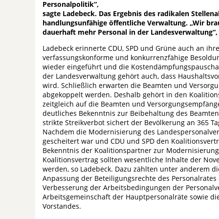
Personalpolitik“,
sagte Ladebeck. Das Ergebnis des radikalen Stellena
handlungsunfähige öffentliche Verwaltung. „Wir bra
dauerhaft mehr Personal in der Landesverwaltung“,
Ladebeck erinnerte CDU, SPD und Grüne auch an ihr
verfassungskonforme und konkurrenzfähige Besoldun
wieder eingeführt und die Kostendämpfungspauschale
der Landesverwaltung gehört auch, dass Haushaltsvo
wird. Schließlich erwarten die Beamten und Versorg
abgekoppelt werden. Deshalb gehört in den Koalitions
zeitgleich auf die Beamten und Versorgungsempfäng
deutliches Bekenntnis zur Beibehaltung des Beamtens
strikte Streikverbot sichert der Bevölkerung an 365 Ta
Nachdem die Modernisierung des Landespersonalvert
gescheitert war und CDU und SPD den Koalitionsvertra
Bekenntnis der Koalitionspartner zur Modernisierung
Koalitionsvertrag sollten wesentliche Inhalte der No
werden, so Ladebeck. Dazu zählten unter anderem di
Anpassung der Beteiligungsrechte des Personalrates
Verbesserung der Arbeitsbedingungen der Personalve
Arbeitsgemeinschaft der Hauptpersonalräte sowie di
Vorstandes.