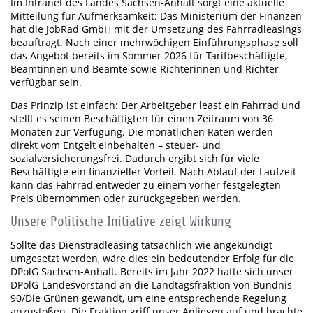
Im Intranet des Landes Sachsen-Anhalt sorgt eine aktuelle
Mitteilung für Aufmerksamkeit: Das Ministerium der Finanzen
hat die JobRad GmbH mit der Umsetzung des Fahrradleasings
beauftragt. Nach einer mehrwöchigen Einführungsphase soll
das Angebot bereits im Sommer 2026 für Tarifbeschäftigte,
Beamtinnen und Beamte sowie Richterinnen und Richter
verfügbar sein.
Das Prinzip ist einfach: Der Arbeitgeber least ein Fahrrad und
stellt es seinen Beschäftigten für einen Zeitraum von 36
Monaten zur Verfügung. Die monatlichen Raten werden
direkt vom Entgelt einbehalten – steuer- und
sozialversicherungsfrei. Dadurch ergibt sich für viele
Beschäftigte ein finanzieller Vorteil. Nach Ablauf der Laufzeit
kann das Fahrrad entweder zu einem vorher festgelegten
Preis übernommen oder zurückgegeben werden.
Unsere Politische Initiative zeigt Wirkung
Sollte das Dienstradleasing tatsächlich wie angekündigt
umgesetzt werden, wäre dies ein bedeutender Erfolg für die
DPolG Sachsen-Anhalt. Bereits im Jahr 2022 hatte sich unser
DPolG-Landesvorstand an die Landtagsfraktion von Bündnis
90/Die Grünen gewandt, um eine entsprechende Regelung
anzustoßen. Die Fraktion griff unser Anliegen auf und brachte