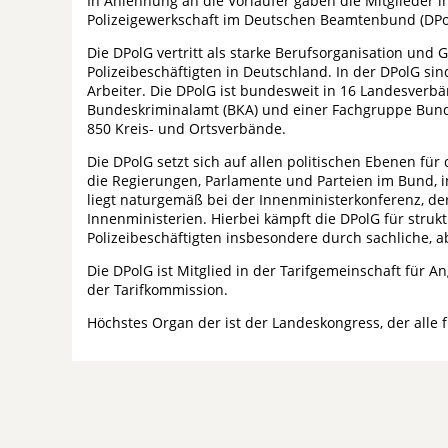
In Anlehnung an die Vorläufer gaben die Mitglieder
Polizeigewerkschaft im Deutschen Beamtenbund (DPo
Die DPolG vertritt als starke Berufsorganisation und 
Polizeibeschäftigten in Deutschland. In der DPolG si
Arbeiter. Die DPolG ist bundesweit in 16 Landesverb
Bundeskriminalamt (BKA) und einer Fachgruppe Bunde
850 Kreis- und Ortsverbände.
Die DPolG setzt sich auf allen politischen Ebenen für
die Regierungen, Parlamente und Parteien im Bund,
liegt naturgemäß bei der Innenministerkonferenz, de
Innenministerien. Hierbei kämpft die DPolG für strukt
Polizeibeschäftigten insbesondere durch sachliche, 
Die DPolG ist Mitglied in der Tarifgemeinschaft für A
der Tarifkommission.
Höchstes Organ der ist der Landeskongress, der alle 