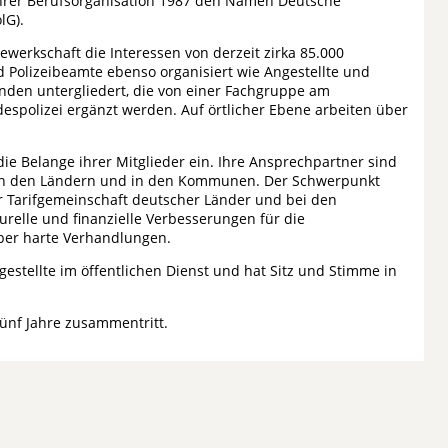
 ihrer Berufsorganisation 1987 den Namen Deutsche
lG).
Gewerkschaft die Interessen von derzeit zirka 85.000
nd Polizeibeamte ebenso organisiert wie Angestellte und
änden untergliedert, die von einer Fachgruppe am
spolizei ergänzt werden. Auf örtlicher Ebene arbeiten über
 die Belange ihrer Mitglieder ein. Ihre Ansprechpartner sind
 in den Ländern und in den Kommunen. Der Schwerpunkt
r Tarifgemeinschaft deutscher Länder und bei den
urelle und finanzielle Verbesserungen für die
aber harte Verhandlungen.
ngestellte im öffentlichen Dienst und hat Sitz und Stimme in
fünf Jahre zusammentritt.