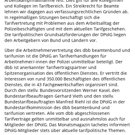
Arbeitskampfmaßnahme fest. Dies gilt für alle Kolleginnen
und Kollegen im Tarifbereich. Ein Streikrecht für Beamte
lehnen wir dagegen aus verfassungsrechtlichen Gründen ab.
In regelmäßigen Sitzungen beschäftigt sich die
Tarifvertretung mit Problemen aus dem Arbeitsalltag der
Polizeibeschäftigten und mit dem aktuellen Tarifgeschehen.
Die tarifpolitischen Grundsatzforderungen der DPolG liegen
den Arbeitgebern von Bund und Ländern vor.
Über die Arbeitnehmervertretung des dbb beamtenbund und
tarifunion ist die DPolG an Tarifverhandlungen für
Arbeitnehmer/-innen der Polizei unmittelbar beteiligt. Der
dbb ist anerkannter Tarifvertragspartner und
Spitzenorganisation des öffentlichen Dienstes. Er vertritt die
Interessen von rund 350.000 Beschäftigten des öffentlichen
Dienstes, die in 43 Fachgewerkschaften organisiert sind.
Durch den stellv. Bundesvorsitzenden Werner Kasel, den
Bundestarifbeauftragen Gerhard Vieth und den stellv.
Bundestarifbeauftragten Manfred Riehl ist die DPolG in der
Bundestarifkommission des dbb beamtenbund und
tarifunion vertreten. Alle vom dbb abgeschlossenen
Tarifverträge gelten unmittelbar und ausnahmslos auch für
Mitglieder der DPolG. Das Monatsmagazin tacheles informiert
DPolG-Mitglieder stets über aktuelle tarifpolitische Themen.