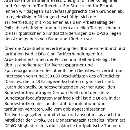
Arbeitskampfmaßnahme fest. Dies gilt für alle Kolleginnen
und Kollegen im Tarifbereich. Ein Streikrecht für Beamte
lehnen wir dagegen aus verfassungsrechtlichen Gründen ab.
In regelmäßigen Sitzungen beschäftigt sich die
Tarifvertretung mit Problemen aus dem Arbeitsalltag der
Polizeibeschäftigten und mit dem aktuellen Tarifgeschehen.
Die tarifpolitischen Grundsatzforderungen der DPolG liegen
den Arbeitgebern von Bund und Ländern vor.
Über die Arbeitnehmervertretung des dbb beamtenbund und
tarifunion ist die DPolG an Tarifverhandlungen für
Arbeitnehmer/-innen der Polizei unmittelbar beteiligt. Der
dbb ist anerkannter Tarifvertragspartner und
Spitzenorganisation des öffentlichen Dienstes. Er vertritt die
Interessen von rund 350.000 Beschäftigten des öffentlichen
Dienstes, die in 43 Fachgewerkschaften organisiert sind.
Durch den stellv. Bundesvorsitzenden Werner Kasel, den
Bundestarifbeauftragen Gerhard Vieth und den stellv.
Bundestarifbeauftragten Manfred Riehl ist die DPolG in der
Bundestarifkommission des dbb beamtenbund und
tarifunion vertreten. Alle vom dbb abgeschlossenen
Tarifverträge gelten unmittelbar und ausnahmslos auch für
Mitglieder der DPolG. Das Monatsmagazin tacheles informiert
DPolG-Mitglieder stets über aktuelle tarifpolitische Themen.