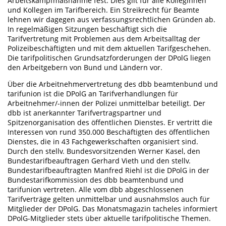
Arbeitskampfmaßnahme fest. Dies gilt für alle Kolleginnen
und Kollegen im Tarifbereich. Ein Streikrecht für Beamte
lehnen wir dagegen aus verfassungsrechtlichen Gründen ab.
In regelmäßigen Sitzungen beschäftigt sich die
Tarifvertretung mit Problemen aus dem Arbeitsalltag der
Polizeibeschäftigten und mit dem aktuellen Tarifgeschehen.
Die tarifpolitischen Grundsatzforderungen der DPolG liegen
den Arbeitgebern von Bund und Ländern vor.
Über die Arbeitnehmervertretung des dbb beamtenbund und
tarifunion ist die DPolG an Tarifverhandlungen für
Arbeitnehmer/-innen der Polizei unmittelbar beteiligt. Der
dbb ist anerkannter Tarifvertragspartner und
Spitzenorganisation des öffentlichen Dienstes. Er vertritt die
Interessen von rund 350.000 Beschäftigten des öffentlichen
Dienstes, die in 43 Fachgewerkschaften organisiert sind.
Durch den stellv. Bundesvorsitzenden Werner Kasel, den
Bundestarifbeauftragen Gerhard Vieth und den stellv.
Bundestarifbeauftragten Manfred Riehl ist die DPolG in der
Bundestarifkommission des dbb beamtenbund und
tarifunion vertreten. Alle vom dbb abgeschlossenen
Tarifverträge gelten unmittelbar und ausnahmslos auch für
Mitglieder der DPolG. Das Monatsmagazin tacheles informiert
DPolG-Mitglieder stets über aktuelle tarifpolitische Themen.