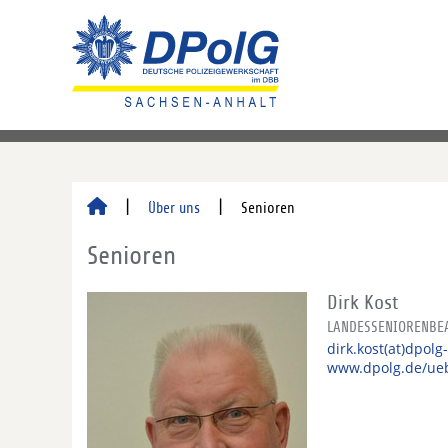
Über uns
Senioren
Senioren
Dirk Kost
LANDESSENIORENBE
dirk.kost(at)dpolg
www.dpolg.de/ueb