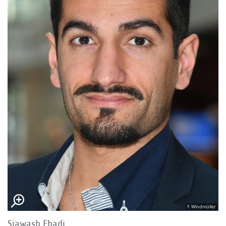
F. Windmüller
Siawash Ebadi