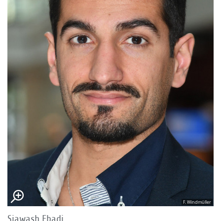
F. Windmüller
Siawash Ebadi