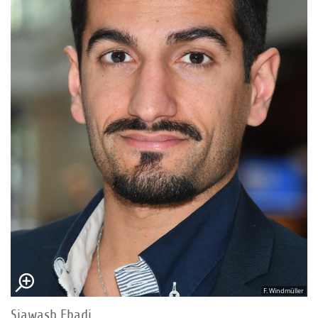
F. Windmüller
Siawash Ebadi