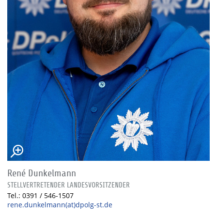
René Dunkelmann
STELLVERTRETENDER LANDESVORSITZENDER
Tel.: 0391 / 546-1507
rene.dunkelmann(at)dpolg-st.de