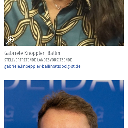
Gabriele Knöppler-Ballin
STELLVERTRETENDE LANDESVORSITZENDE
gabriele.knoeppler-ballin(at)dpolg-st.de