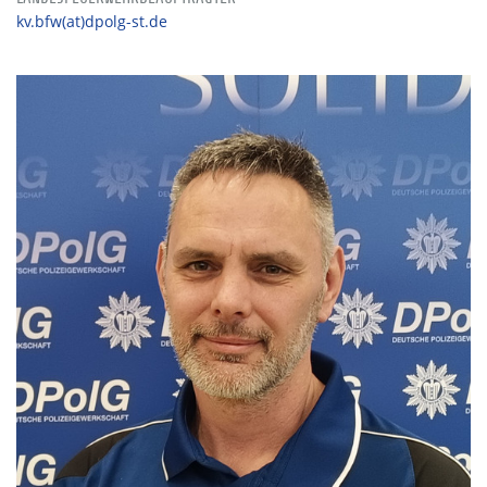
kv.bfw(at)dpolg-st.de