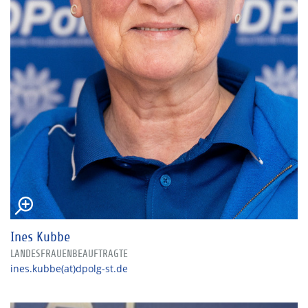
Ines Kubbe
LANDESFRAUENBEAUFTRAGTE
ines.kubbe(at)dpolg-st.de