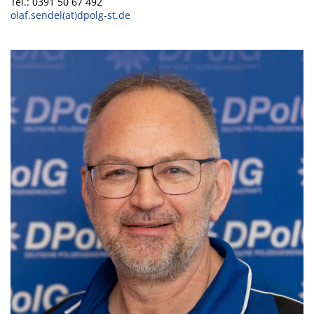
Tel.: 0391 50 67 492
olaf.sendel(at)dpolg-st.de