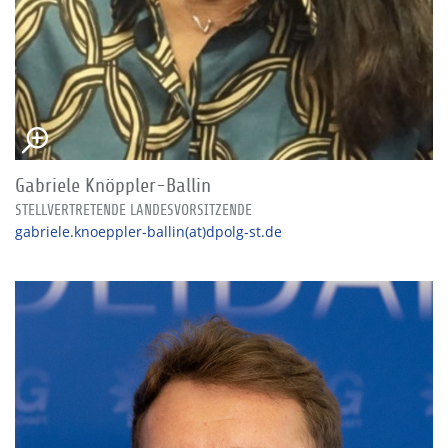
Gabriele Knöppler-Ballin
STELLVERTRETENDE LANDESVORSITZENDE
gabriele.knoeppler-ballin(at)dpolg-st.de