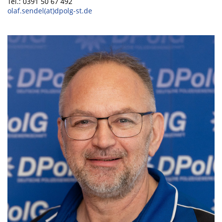
Tel.: 0391 50 67 492
olaf.sendel(at)dpolg-st.de