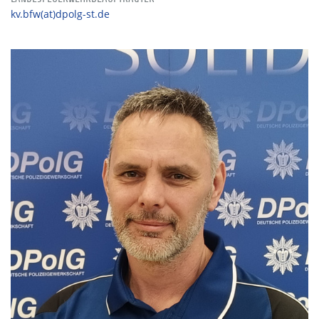
kv.bfw(at)dpolg-st.de