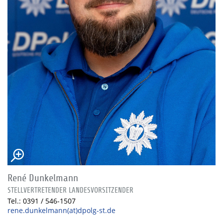
René Dunkelmann
STELLVERTRETENDER LANDESVORSITZENDER
Tel.: 0391 / 546-1507
rene.dunkelmann(at)dpolg-st.de