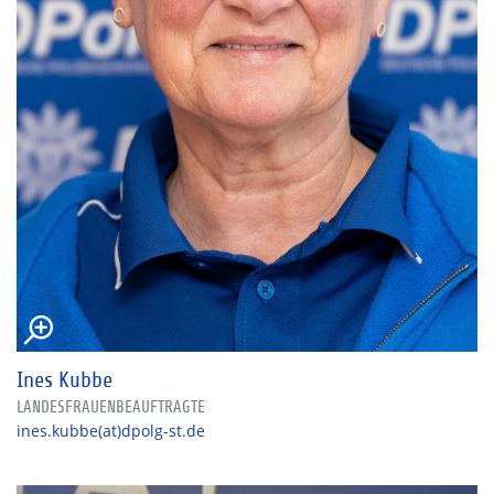
Ines Kubbe
LANDESFRAUENBEAUFTRAGTE
ines.kubbe(at)dpolg-st.de