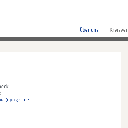
Über uns
Kreisve
beck
R
(at)dpolg-st.de