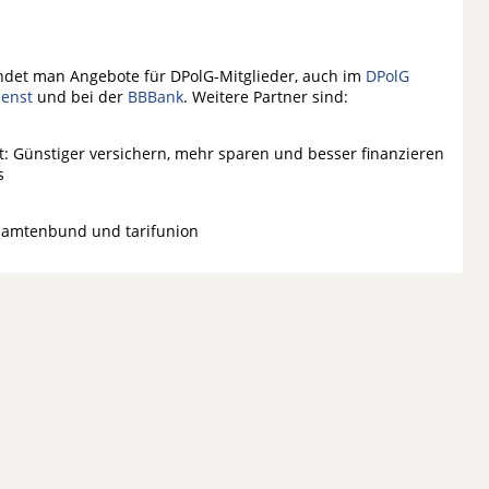
ndet man Angebote für DPolG-Mitglieder, auch im
DPolG
ienst
und bei der
BBBank
. Weitere Partner sind:
st: Günstiger versichern, mehr sparen und besser finanzieren
s
eamtenbund und tarifunion