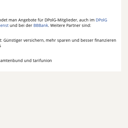
ndet man Angebote für DPolG-Mitglieder, auch im
DPolG
ienst
und bei der
BBBank
. Weitere Partner sind:
st: Günstiger versichern, mehr sparen und besser finanzieren
s
eamtenbund und tarifunion