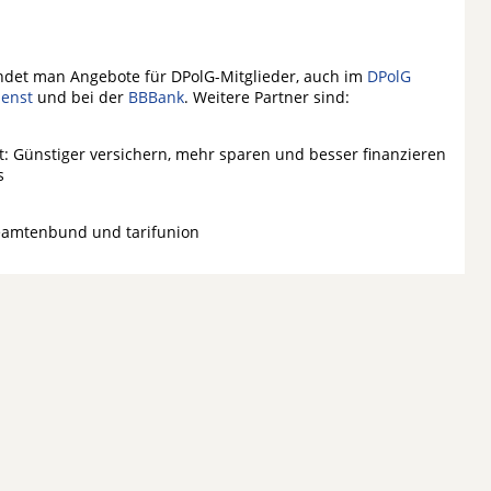
ndet man Angebote für DPolG-Mitglieder, auch im
DPolG
ienst
und bei der
BBBank
. Weitere Partner sind:
st: Günstiger versichern, mehr sparen und besser finanzieren
s
eamtenbund und tarifunion