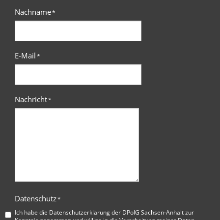
Nachname
*
E-Mail
*
Nachricht
*
Datenschutz
*
Ich habe die
Datenschutzerklärung der DPolG Sachsen-Anhalt
zur
Kenntnis genommen und willige in die Verarbeitung meiner Daten