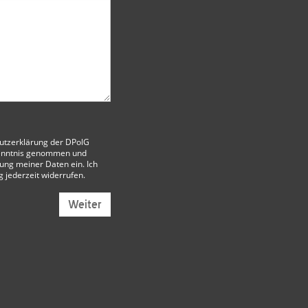
utzerklärung der DPolG
enntnis genommen und
itung meiner Daten ein. Ich
g jederzeit widerrufen.
Weiter