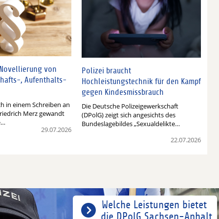
 Novellierung von
Polizei braucht
hafts-, Aufenthalts-
Hochleistungstechnik für den Kampf
gegen Kindesmissbrauch
ch in einem Schreiben an
Die Deutsche Polizeigewerkschaft
riedrich Merz gewandt
(DPolG) zeigt sich angesichts des
e…
Bundeslagebildes „Sexualdelikte…
29.07.2026
22.07.2026
Welche Leistungen bietet
die DPolG Sachsen-Anhalt