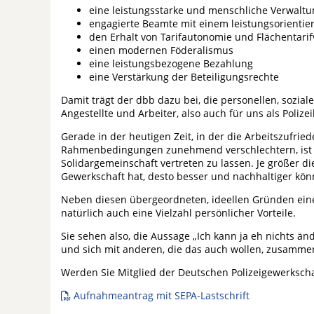
eine leistungsstarke und menschliche Verwaltu
engagierte Beamte mit einem leistungsorientie
den Erhalt von Tarifautonomie und Flächentarif
einen modernen Föderalismus
eine leistungsbezogene Bezahlung
eine Verstärkung der Beteiligungsrechte
Damit trägt der dbb dazu bei, die personellen, sozi
Angestellte und Arbeiter, also auch für uns als Poliz
Gerade in der heutigen Zeit, in der die Arbeitszufri
Rahmenbedingungen zunehmend verschlechtern, ist es
Solidargemeinschaft vertreten zu lassen. Je größer di
Gewerkschaft hat, desto besser und nachhaltiger kön
Neben diesen übergeordneten, ideellen Gründen einer
natürlich auch eine Vielzahl persönlicher Vorteile.
Sie sehen also, die Aussage „Ich kann ja eh nichts ä
und sich mit anderen, die das auch wollen, zusamme
Werden Sie Mitglied der Deutschen Polizeigewerkscha
Aufnahmeantrag mit SEPA-Lastschrift