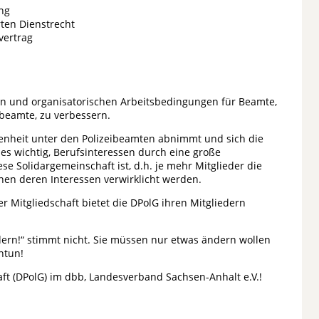
ng
rten Dienstrecht
vertrag
alen und organisatorischen Arbeitsbedingungen für Beamte,
eibeamte, zu verbessern.
edenheit unter den Polizeibeamten abnimmt und sich die
 wichtig, Berufsinteressen durch eine große
ese Solidargemeinschaft ist, d.h. je mehr Mitglieder die
nen deren Interessen verwirklicht werden.
 Mitgliedschaft bietet die DPolG ihren Mitgliedern
ndern!“ stimmt nicht. Sie müssen nur etwas ändern wollen
ntun!
ft (DPolG) im dbb, Landesverband Sachsen-Anhalt e.V.!