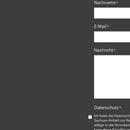
Nachname
*
E-Mail
*
Nachricht
*
Datenschutz
*
Ich habe die
Datensch
Sachsen-Anhalt
zur K
willige in die Verarbe
kann diese Einwilligun