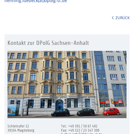
henning.luebeck(at)dpolg-st.de
ZURÜCK
Kontakt zur DPolG Sachsen-Anhalt
Schleinufer 12
Tel.: +49 391 / 50 67 492
39104 Magdeburg
Fax: +49 322 / 23 147 300