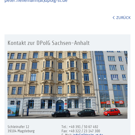
peter.heilemann(at)dpolg-st.de
ZURÜCK
Kontakt zur DPolG Sachsen-Anhalt
Schleinufer 12
Tel.: +49 391 / 50 67 492
39104 Magdeburg
Fax: +49 322 / 23 147 300