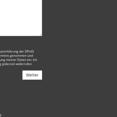
utzerklärung der DPolG
enntnis genommen und
itung meiner Daten ein. Ich
g jederzeit widerrufen.
Weiter
e