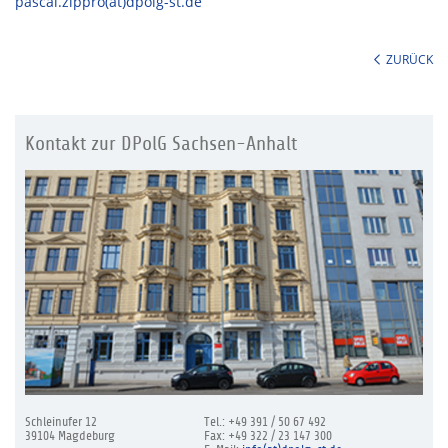
pascal.zippro(at)dpolg-st.de
ZURÜCK
Kontakt zur DPolG Sachsen-Anhalt
Schleinufer 12
Tel.: +49 391 / 50 67 492
39104 Magdeburg
Fax: +49 322 / 23 147 300