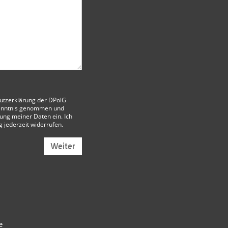
utzerklärung der DPolG
enntnis genommen und
itung meiner Daten ein. Ich
g jederzeit widerrufen.
Weiter
e