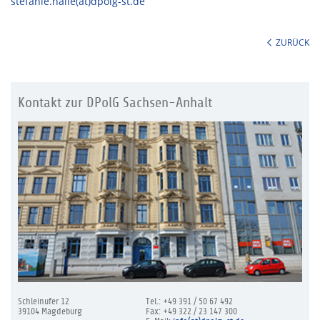
stefanie.halle(at)dpolg-st.de
ZURÜCK
Kontakt zur DPolG Sachsen-Anhalt
Schleinufer 12
Tel.: +49 391 / 50 67 492
39104 Magdeburg
Fax: +49 322 / 23 147 300