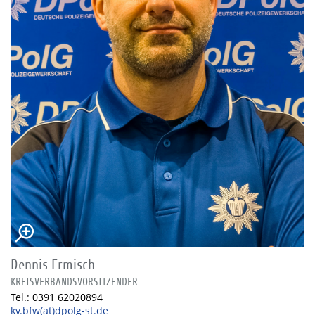
Dennis Ermisch
KREISVERBANDSVORSITZENDER
Tel.: 0391 62020894
kv.bfw(at)dpolg-st.de