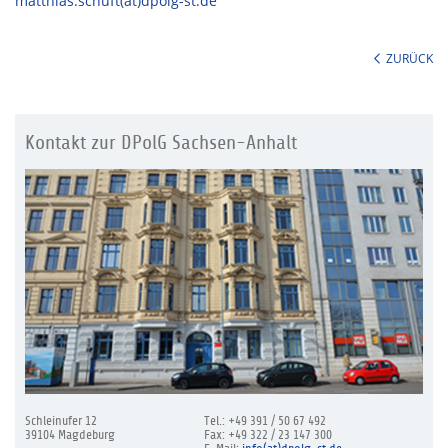
matthias.schuft(at)dpolg-st.de
ZURÜCK
Kontakt zur DPolG Sachsen-Anhalt
Schleinufer 12
Tel.: +49 391 / 50 67 492
39104 Magdeburg
Fax: +49 322 / 23 147 300