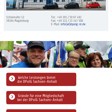
Schleinufer 12
Tel.: +49 391 / 50 67 492
39104 Magdeburg
Fax: +49 322 / 23 147 300
E-Mail:
info(at)dpolg-st.de
Welche Leistungen bietet
die DPolG Sachsen-Anhalt
Gründe für eine Mitgliedschaft
bei der DPolG Sachsen-Anhalt