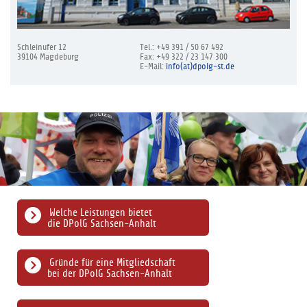
Schleinufer 12
Tel.: +49 391 / 50 67 492
39104 Magdeburg
Fax: +49 322 / 23 147 300
E-Mail:
info(at)dpolg-st.de
Welche Leistungen bietet
die DPolG Sachsen-Anhalt
Gründe für eine Mitgliedschaft
bei der DPolG Sachsen-Anhalt