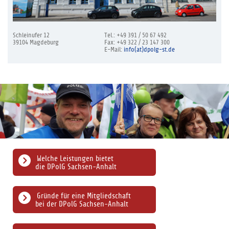
Schleinufer 12
Tel.: +49 391 / 50 67 492
39104 Magdeburg
Fax: +49 322 / 23 147 300
E-Mail:
info(at)dpolg-st.de
Welche Leistungen bietet
die DPolG Sachsen-Anhalt
Gründe für eine Mitgliedschaft
bei der DPolG Sachsen-Anhalt