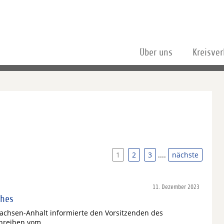
Über uns
Kreisve
1
2
3
....
nächste
11. Dezember 2023
ches
achsen-Anhalt informierte den Vorsitzenden des
chreiben vom…