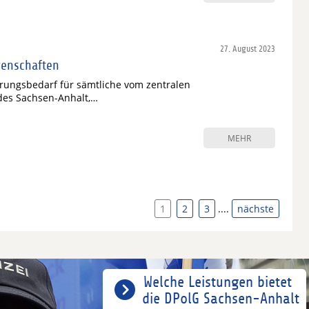
27. August 2023
genschaften
erungsbedarf für sämtliche vom zentralen
des Sachsen-Anhalt,…
MEHR
1
2
3
....
nächste
Welche Leistungen bietet
die DPolG Sachsen-Anhalt