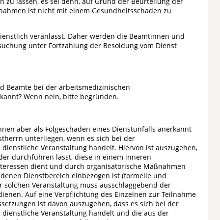
 zu lassen, es sei denn, auf Grund der Beurteilung der
nahmen ist nicht mit einem Gesundheitsschaden zu
dienstlich veranlasst. Daher werden die Beamtinnen und
suchung unter Fortzahlung der Besoldung vom Dienst
 Beamte bei der arbeitsmedizinischen
rkannt? Wenn nein, bitte begründen.
nnen aber als Folgeschaden eines Dienstunfalls anerkannt
therrn unterliegen, wenn es sich bei der
ienstliche Veranstaltung handelt. Hiervon ist auszugehen,
der durchführen lässt, diese in einem inneren
nteressen dient und durch organisatorische Maßnahmen
denen Dienstbereich einbezogen ist (formelle und
ner solchen Veranstaltung muss ausschlaggebend der
dienen. Auf eine Verpflichtung des Einzelnen zur Teilnahme
ssetzungen ist davon auszugehen, dass es sich bei der
dienstliche Veranstaltung handelt und die aus der