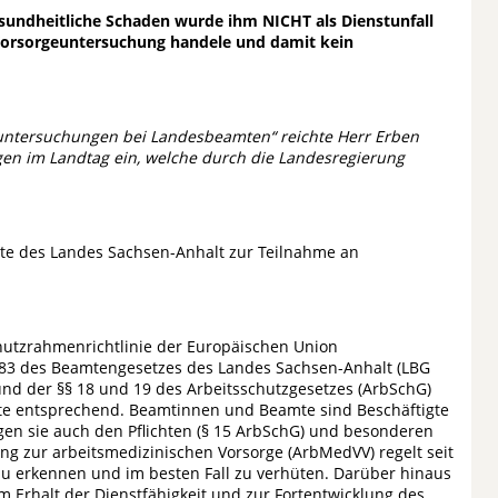
esundheitliche Schaden wurde ihm NICHT als Dienstunfall
e Vorsorgeuntersuchung handele und damit kein
euntersuchungen bei Landesbeamten“ reichte Herr Erben
ngen im Landtag ein, welche durch die Landesregierung
te des Landes Sachsen-Anhalt zur Teilnahme an
chutzrahmenrichtlinie der Europäischen Union
 83 des Beamtengesetzes des Landes Sachsen-Anhalt (LBG
und der §§ 18 und 19 des Arbeitsschutzgesetzes (ArbSchG)
e entsprechend. Beamtinnen und Beamte sind Beschäftigte
egen sie auch den Pflichten (§ 15 ArbSchG) und besonderen
ng zur arbeitsmedizinischen Vorsorge (ArbMedVV) regelt seit
zu erkennen und im besten Fall zu verhüten. Darüber hinaus
um Erhalt der Dienstfähigkeit und zur Fortentwicklung des