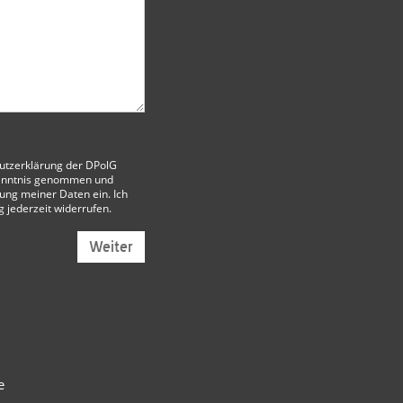
utzerklärung der DPolG
enntnis genommen und
itung meiner Daten ein. Ich
g jederzeit widerrufen.
Weiter
e