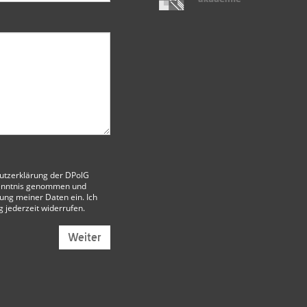
utzerklärung der DPolG
enntnis genommen und
itung meiner Daten ein. Ich
g jederzeit widerrufen.
Weiter