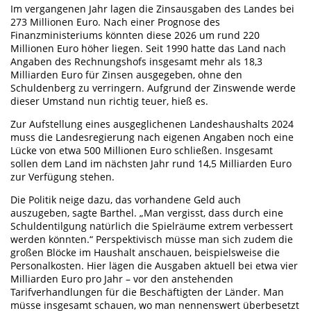
Im vergangenen Jahr lagen die Zinsausgaben des Landes bei
273 Millionen Euro. Nach einer Prognose des
Finanzministeriums könnten diese 2026 um rund 220
Millionen Euro höher liegen. Seit 1990 hatte das Land nach
Angaben des Rechnungshofs insgesamt mehr als 18,3
Milliarden Euro für Zinsen ausgegeben, ohne den
Schuldenberg zu verringern. Aufgrund der Zinswende werde
dieser Umstand nun richtig teuer, hieß es.
Zur Aufstellung eines ausgeglichenen Landeshaushalts 2024
muss die Landesregierung nach eigenen Angaben noch eine
Lücke von etwa 500 Millionen Euro schließen. Insgesamt
sollen dem Land im nächsten Jahr rund 14,5 Milliarden Euro
zur Verfügung stehen.
Die Politik neige dazu, das vorhandene Geld auch
auszugeben, sagte Barthel. „Man vergisst, dass durch eine
Schuldentilgung natürlich die Spielräume extrem verbessert
werden könnten.“ Perspektivisch müsse man sich zudem die
großen Blöcke im Haushalt anschauen, beispielsweise die
Personalkosten. Hier lägen die Ausgaben aktuell bei etwa vier
Milliarden Euro pro Jahr – vor den anstehenden
Tarifverhandlungen für die Beschäftigten der Länder. Man
müsse insgesamt schauen, wo man nennenswert überbesetzt