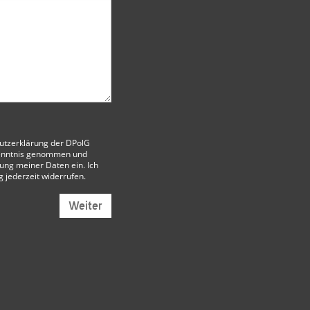
utzerklärung der DPolG
enntnis genommen und
itung meiner Daten ein. Ich
g jederzeit widerrufen.
Weiter