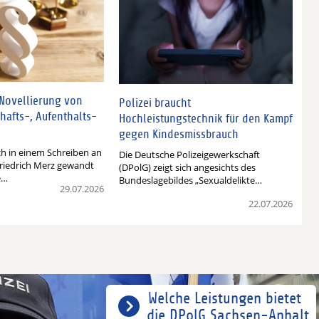
 Novellierung von
Polizei braucht
hafts-, Aufenthalts-
Hochleistungstechnik für den Kampf
gegen Kindesmissbrauch
ch in einem Schreiben an
Die Deutsche Polizeigewerkschaft
riedrich Merz gewandt
(DPolG) zeigt sich angesichts des
e…
Bundeslagebildes „Sexualdelikte…
29.07.2026
22.07.2026
Welche Leistungen bietet
die DPolG Sachsen-Anhalt